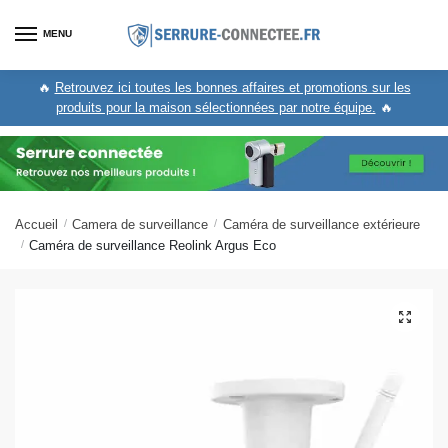
Skip
Skip
to
to
MENU
navigation
content
🔥
Retrouvez ici toutes les bonnes affaires et promotions sur les
produits pour la maison sélectionnées par notre équipe.
🔥
Accueil
/
Camera de surveillance
/
Caméra de surveillance extérieure
/
Caméra de surveillance Reolink Argus Eco
🔍